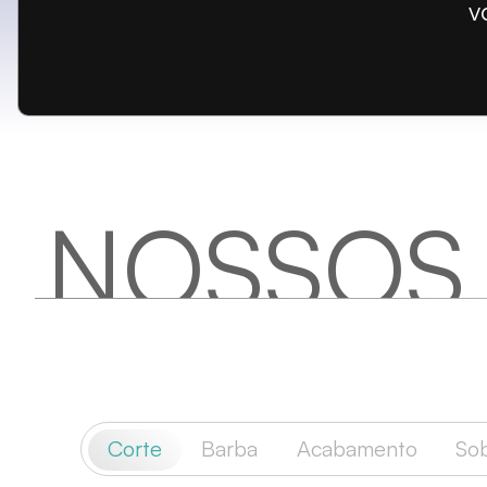
v
NOSSOS
Corte
Barba
Acabamento
So