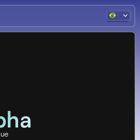
pha
que