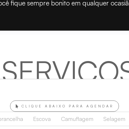
ocê fique sempre bonito em qualquer ocasiã
 SERVIÇO
CLIQUE ABAIXO PARA AGENDAR
brancelha
Escova
Camuflagem
Selagem