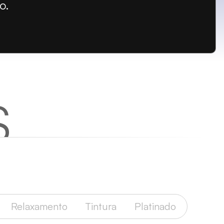
o.
S
Relaxamento
Tintura
Platinado